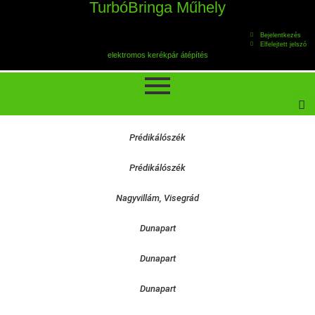
TurbóBringa Műhely
Bejelentkezés
Elfelejtett jelszó
elektromos kerékpár átépítés
Prédikálószék
Prédikálószék
Nagyvillám, Visegrád
Dunapart
Dunapart
Dunapart