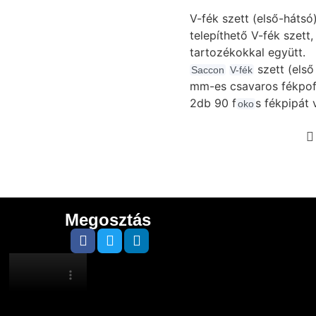
V-fék szett (első-hátsó
telepíthető V-fék szett
tartozékokkal együtt.
szett (első
Saccon
V-fék
mm-es csavaros fékpof
2db 90 f
s fékpipát
oko
Megosztás
Google
5.0
Trustindex
5.0
Cusrev
5.0