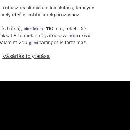
), robusztus alumínium kialakítású, könnyen
, mely ideális hobbi kerékpározáshoz,
 és hátsó),
, 110 mm, fekete 55
alumínium
ákkal A termék a rögzítőcsavar
n kívül
oko
 valamint 2db
harangot is tartalmaz.
gumi
Vásárlás folytatása