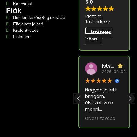
5.0
Kapcsolat
Fiók
igazolta:
Bejelentkezés/Regisztráció
Trustindex
Elfelejtett jelszó
Kijelentkezés
Értékelés
Listaelem
írása
István Varga
Vélemény összefoglaló
2026-08-02
129 vélemény alapján
Nagyon jó lett
A vásárlói
bringám,
élmény a
élvezet vele
TurbóBringa
menni.
Műhellyel
Olvass tovább
rendkívül pozitív
Válasz a
volt. Az ügyfelek
tulajdonostól
Olvass tovább
lenyűgözte az
Kedves István!