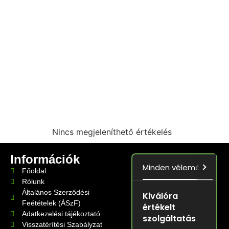
Nincs megjeleníthető értékelés
Információk
Minden vélemény
5.0
Főoldal
Rólunk
Általános Szerződési
Kiválóra
Feétételek (ÁSzF)
értékelt
Adatkezelési tájékoztató
szolgáltatás
Visszatérítési Szabályzat