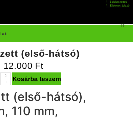
Bejelentkezés
Elfelejtett jelszó
lat
zett (első-hátsó)
12.000
Ft
Kosárba teszem
tt (első-hátsó),
m, 110 mm,