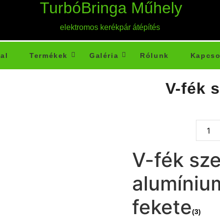
TurbóBringa Műhely
elektromos kerékpár átépítés
al
Termékek
Galéria
Rólunk
Kapcso
V-fék s
V-fék sze
alumíniu
fekete
(3)