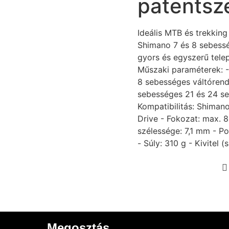
patentsz
Ideális MTB és trekkin
Shimano 7 és 8 sebess
gyors és egyszerű telep
Műszaki paraméterek: - 
8 sebességes váltóren
sebességes 21 és 24 s
Kompatibilitás:
Shiman
Drive - F
oko
zat: max. 
szélessége: 7,1 mm - 
- Súly: 310 g - Kivitel (
Megosztás