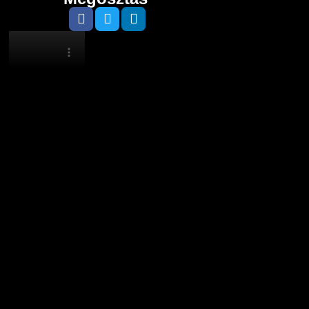
Google
5.0
Trustindex
5.0
Cusrev
5.0
Király Zoltán
Imre Murcsik
2026-08-01
2026-06-29
2
Csaba kiválóan
Megvagyok
Mindig e