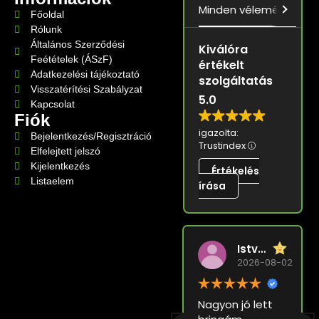
Minden vélemény
5.0
Főoldal
Rólunk
Általános Szerződési
Kiválóra
Feétételek (ÁSzF)
értékelt
Adatkezelési tájékoztató
szolgáltatás
Visszatérítési Szabályzat
5.0
Kapcsolat
Fiók
igazolta:
Bejelentkezés/Regisztráció
Trustindex
Elfelejtett jelszó
Kijelentkezés
Értékelés
Listaelem
írása
István Varga
Vélemény összefoglaló
2026-08-02
129 vélemény alapján
Nagyon jó lett
A vásárlói