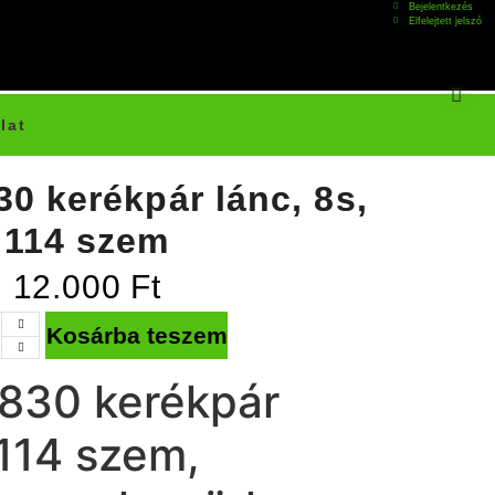
Bejelentkezés
Elfelejtett jelszó
lat
0 kerékpár lánc, 8s,
114 szem
12.000
Ft
Kosárba teszem
830 kerékpár
 114 szem,