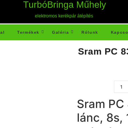
TurbóBringa Műhely
elektromos kerékpár átépítés
al
Termékek
Galéria
Rólunk
Kapcso
Sram PC 83
Sram PC 
lánc, 8s,