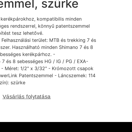
emmel, szürke
g kerékpárokhoz, kompatibilis minden
éges rendszerrel, könnyű patentszemmel
ítést tesz lehetővé.
Felhasználási terület:
MTB
és
trekking
7 és
dszer. Használható minden
Shimano
7 és 8
ebességes kerékpárhoz. -
o
7 és 8 sebességes HG / IG / PG / EXA-
8 - Méret: 1/2" x 3/32" - Krómozott csapok
PowerLink Patentszemmel -
Lánc
szemek: 114
szín): szürke
Vásárlás folytatása