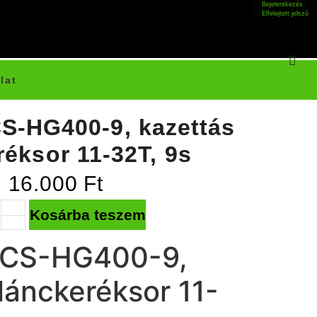
Bejelentkezés
Elfelejtett jelszó
lat
S-HG400-9, kazettás
réksor 11-32T, 9s
16.000
Ft
Kosárba teszem
 CS-HG400-9,
lánckeréksor 11-