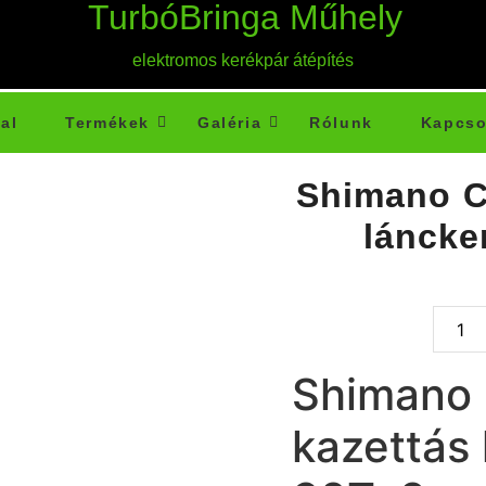
TurbóBringa Műhely
elektromos kerékpár átépítés
al
Termékek
Galéria
Rólunk
Kapcso
Shimano C
láncke
Shimano
kazettás 