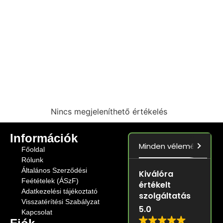
Nincs megjeleníthető értékelés
Információk
Minden vélemény
5.0
Főoldal
Rólunk
Általános Szerződési
Kiválóra
Feétételek (ÁSzF)
értékelt
Adatkezelési tájékoztató
szolgáltatás
Visszatérítési Szabályzat
5.0
Kapcsolat