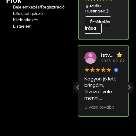
Fiók
igazolta:
Bejelentkezés/Regisztráció
Trustindex
Elfelejtett jelszó
Kijelentkezés
Értékelés
Listaelem
írása
István Varga
Vélemény összefoglaló
2026-08-02
129 vélemény alapján
Nagyon jó lett
A vásárlói
bringám,
élmény a
élvezet vele
TurbóBringa
menni.
Műhellyel
Olvass tovább
rendkívül pozitív
Válasz a
volt. Az ügyfelek
tulajdonostól
Olvass tovább
lenyűgözte az
Kedves István!
átalakított e-
Köszönjük a
bringák,