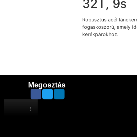
32T, 9s
Robusztus acél láncker
fogaskoszorú, amely id
kerékpárokhoz.
Megosztás
Google
5.0
Trustindex
5.0
Cusrev
5.0