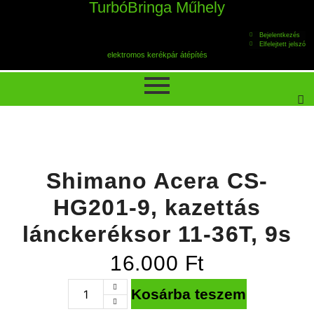
TurbóBringa Műhely
Bejelentkezés
Elfelejtett jelszó
elektromos kerékpár átépítés
Shimano Acera CS-
HG201-9, kazettás
lánckeréksor 11-36T, 9s
16.000
Ft
Kosárba teszem