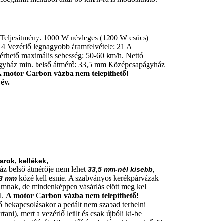
 Teljesítmény: 1000 W névleges (1200 W csúcs)
 4 Vezérlő legnagyobb áramfelvétele: 21 A
rhető maximális sebesség: 50-60 km/h. Nettó
gyház min. belső átmérő: 33,5 mm Középcsapágyház
 motor Carbon vázba nem telepíthető!
 év.
arok, kellékek,
z belső átmérője nem lehet
33,5 mm-nél kisebb,
közé kell esnie. A szabványos kerékpárvázak
73 mm
umnak, de mindenképpen vásárlás előtt meg kell
l.
A motor Carbon vázba nem telepíthető!
ő bekapcsolásakor a pedált nem szabad terhelni
rtani), mert a vezérlő letilt és csak újbóli ki-be