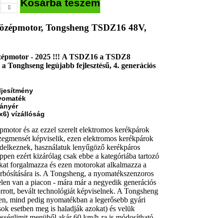
Kosárba teszem
középmotor,
Tongsheng TSDZ16 48V,
épmotor - 2025 !!!
A TSDZ16 a TSDZ8
, a Tonghseng legújabb fejlesztésű, 4. generációs
ljesítmény
yomaték
tányér
Px6) vízállóság
pmotor és az ezzel szerelt
elektromos kerékpárok
 szegmensét képviselik, ezen elektromos kerékpárok
endelkeznek, használatuk lenyűgöző kerékpáros
pen ezért kizárólag csak ebbe a kategóriába tartozó
kat forgalmazza és ezen motorokat alkalmazza a
ósítására is.
A Tongsheng, a nyomatékszenzoros
elen van a piacon - mára már a negyedik generációs
forrott, bevált technológiát képviselnek. A Tongsheng
en, mind pedig nyomatékban a legerősebb gyári
ok esetben meg is haladják azokat) és velük
ességlimit menüből akár 60 km/h-ra is módosítható.