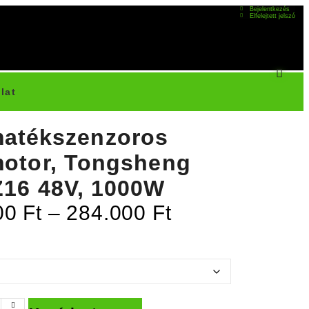
Bejelentkezés
Elfelejtett jelszó
lat
atékszenzoros
otor, Tongsheng
16 48V, 1000W
00
Ft
–
284.000
Ft