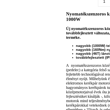
Nyomatékszenzoros 
1000W
Új nyomatékszenzoros köz
továbbfejlesztett változata
terméke.
nagyobb (1000W) te
nagyobb (160Nm) n
nagyobb (46T) lánc
továbbfejlesztett (I
A
nyomatékszenzoros
közé
(pedelec) a kategória felső
fejlettebb technológiával r
élményt nyújt.
Műhelyünk ép
elektromos kerékpár motoro
hagyományos kerékpárok turb
középmotorjaival évek óta j
fejlesztésüket kínálják -, ki
motorok mind teljesítményb
kerékpárokkal vetekednek (s
ellentétben a 25km/h-ás seb