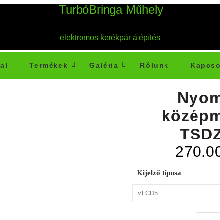
TurbóBringa Műhely
elektromos kerékpár átépítés
al
Termékek
Galéria
Rólunk
Kapcso
Nyom
középm
TSDZ
270.0
Kijelző típusa