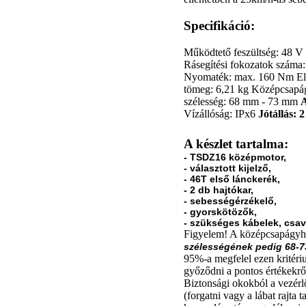
Specifikáció:
Működtető feszültség: 48 V
Rásegítési fokozatok száma:
Nyomaték: max. 160 Nm Elé
tömeg: 6,21 kg Középcsapá
szélesség: 68 mm - 73 mm
A
Vízállóság: IPx6
Jótállás: 2
A készlet tartalma:
- TSDZ16 középmotor,
- választott kijelző,
- 46T első lánckerék,
- 2 db hajtókar,
- sebességérzékelő,
- gyorskötözők,
- szükséges kábelek, csav
Figyelem! A középcsapágyhá
szélességének pedig 68-
95%-a megfelel ezen kritéri
győződni a pontos értékekrő
Biztonsági okokból a vezérl
(forgatni vagy a lábat rajta ta