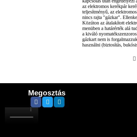
kapcsolás után engedélyezi a
az elektromos kerékpár keré
teljesítményű, az elektromos
nincs rajta "gázkar". Ellen
Közúton az átalakított elekt
menüben a határérték alá tud
a kiváló nyomatékszenzoros k
gázkart nem is forgalmazzu
használni (biztosítás, bukósi
Megosztás