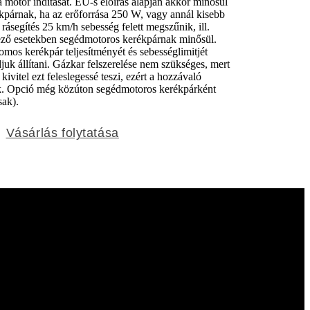
 motor indítását. EU-s előírás alapján akkor minősül
kpárnak, ha az erőforrása 250 W, vagy annál kisebb
 rásegítés 25 km/h sebesség felett megszűnik, ill.
kező esetekben segédmotoros kerékpárnak minősül.
romos kerékpár teljesítményét és sebességlimitjét
juk állítani. Gázkar felszerelése nem szükséges, mert
ivitel ezt feleslegessé teszi, ezért a hozzávaló
k. Opció még közúton segédmotoros kerékpárként
sak).
Vásárlás folytatása