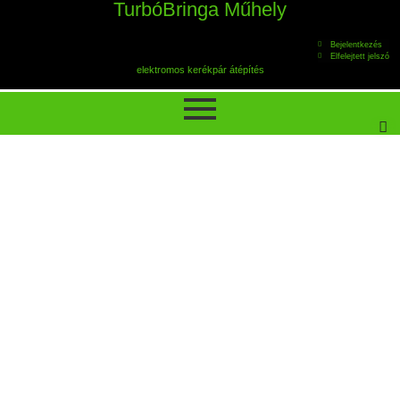
TurbóBringa Műhely
Bejelentkezés
Elfelejtett jelszó
elektromos kerékpár átépítés