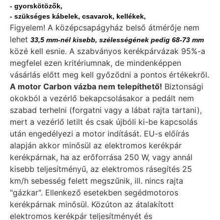
- gyorskötözők,
- szükséges kábelek, csavarok, kellékek,
Figyelem! A középcsapágyház belső átmérője nem
lehet
33,5 mm-nél kisebb, szélességének pedig 68-73 mm
közé kell esnie. A szabványos kerékpárvázak 95%-a
megfelel ezen kritériumnak, de mindenképpen
vásárlás előtt meg kell győződni a pontos értékekről.
A motor Carbon vázba nem telepíthető!
Biztonsági
okokból a vezérlő bekapcsolásakor a pedált nem
szabad terhelni (forgatni vagy a lábat rajta tartani),
mert a vezérlő letilt és csak újbóli ki-be kapcsolás
után engedélyezi a motor indítását. EU-s előírás
alapján akkor minősül az elektromos kerékpár
kerékpárnak, ha az erőforrása 250 W, vagy annál
kisebb teljesítményű, az elektromos rásegítés 25
km/h sebesség felett megszűnik, ill. nincs rajta
"gázkar". Ellenkező esetekben segédmotoros
kerékpárnak minősül. Közúton az átalakított
elektromos kerékpár teljesítményét és