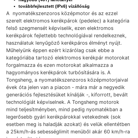
továbbfejlesztett (IPx6) vízállóság
A
nyomatékszenzoros
középmotor és az ezzel
szerelt
elektromos kerékpárok (pedelec) a kategória
felső szegmensét képviselik, ezen elektromos
kerékpárok fejlettebb technológiával rendelkeznek,
használatuk lenyűgöző kerékpáros élményt nyújt.
Műhelyünk éppen ezért kizárólag csak ebbe a
kategóriába tartozó elektromos kerékpár motorokat
forgalmazza és ezen motorokat alkalmazza a
hagyományos kerékpárok turbósítására is.
A
Tongsheng, a nyomatékszenzoros középmotorjaival
évek óta jelen van a piacon - mára már a negyedik
generációs fejlesztésüket kínálják -, kiforrott, bevált
technológiát képviselnek. A Tongsheng motorok
mind teljesítményben, mind pedig nyomatékban a
legerősebb gyári kerékpárokkal vetekednek (sok
esetben meg is haladják azokat) és velük ellentétben
a 25km/h-ás sebességlimit menüből akár 60 km/h-ra