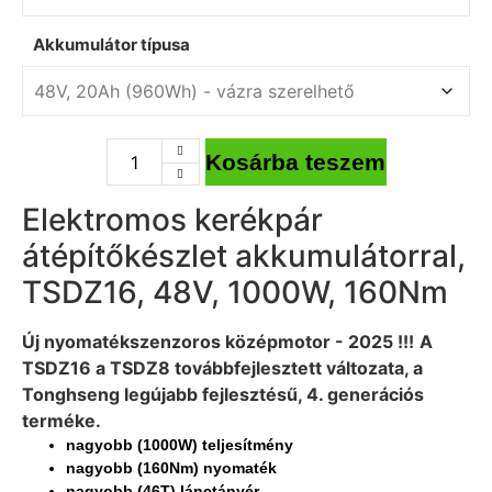
Akkumulátor típusa
Kosárba teszem
Elektromos kerékpár
átépítőkészlet akkumulátorral,
TSDZ16, 48V, 1000W, 160Nm
Új nyomatékszenzoros középmotor - 2025 !!!
A
TSDZ16 a TSDZ8 továbbfejlesztett változata, a
Tonghseng legújabb fejlesztésű, 4. generációs
terméke.
nagyobb (1000W) teljesítmény
nagyobb (160Nm) nyomaték
nagyobb (46T) lánctányér