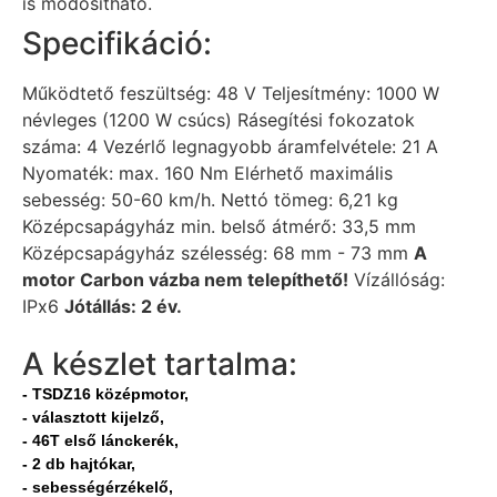
is módosítható.
Specifikáció:
Működtető feszültség: 48 V Teljesítmény: 1000 W
névleges (1200 W csúcs) Rásegítési fokozatok
száma: 4 Vezérlő legnagyobb áramfelvétele: 21 A
Nyomaték: max. 160 Nm Elérhető maximális
sebesség: 50-60 km/h. Nettó tömeg: 6,21 kg
Középcsapágyház min. belső átmérő: 33,5 mm
Középcsapágyház szélesség: 68 mm - 73 mm
A
motor Carbon vázba nem telepíthető!
Vízállóság:
IPx6
Jótállás: 2 év.
A készlet tartalma:
- TSDZ16 középmotor,
- választott kijelző,
- 46T első lánckerék,
- 2 db hajtókar,
- sebességérzékelő,