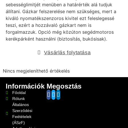
sebességlimitjét menüben a határérték alá tudjuk
állítani. Gázkar felszerelése nem szükséges, mert a
kiváló nyomatékszenzoros kivitel ezt feleslegessé
teszi, ezért a hozzávaló gázkart nem is
forgalmazzuk. Opció még közúton segédmotoros
kerékpárként használni (biztosítás, bukósisak).
Vásárlás folytatása
Nincs megjeleníthető értékelés
Információk
Megosztás
Főoldal
Rólunk
Általános
Szerződési
Feétételek
(ÁSzF)