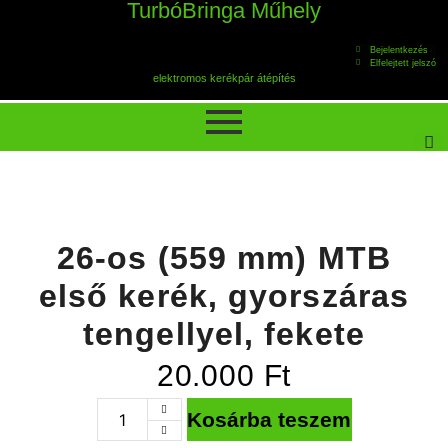
TurbóBringa Műhely
Bejelentkezés
Elfelejtett jelszó
elektromos kerékpár átépítés
26-os (559 mm) MTB
első kerék, gyorszáras
tengellyel, fekete
20.000
Ft
Kosárba teszem