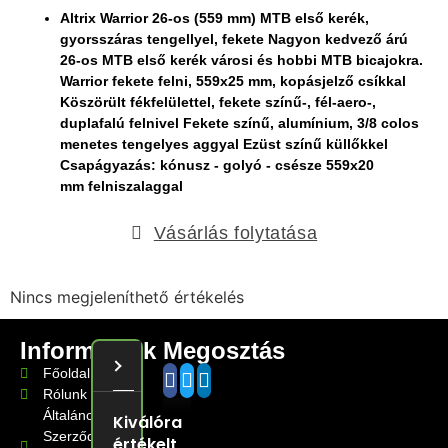
Altrix
Warrior 26-os (559 mm)
MTB
első kerék,
gyorsszáras tengellyel, fekete Nagyon kedvező árú
26-os
MTB
első kerék városi és hobbi
MTB
bicajokra.
Warrior fekete
felni
, 559x25 mm, kopásjelző csíkkal
Köszörült fékfelülettel, fekete színű-, fél-
aero
-,
duplafalú
felni
vel Fekete színű,
alumínium
, 3/8 colos
menetes tengelyes aggyal Ezüst színű küllőkkel
Csapágy
azás: kónusz - golyó - csésze 559x20
mm
felni
szalaggal
Vásárlás folytatása
Nincs megjeleníthető értékelés
Információk
Megosztás
Minden vélemény
5.0
Google
5.0
Főoldal
Rólunk
Általános
Kiválóra
Szerződési
értékelt