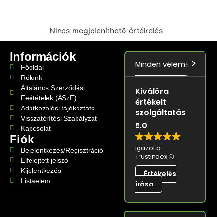
Nincs megjeleníthető értékelés
Információk
Minden vélemény
5.0
Főoldal
Rólunk
Általános Szerződési
Kiválóra
Feétételek (ÁSzF)
értékelt
Adatkezelési tájékoztató
szolgáltatás
Visszatérítési Szabályzat
5.0
Kapcsolat
Fiók
igazolta:
Bejelentkezés/Regisztráció
Trustindex
Elfelejtett jelszó
Kijelentkezés
Értékelés
Listaelem
írása