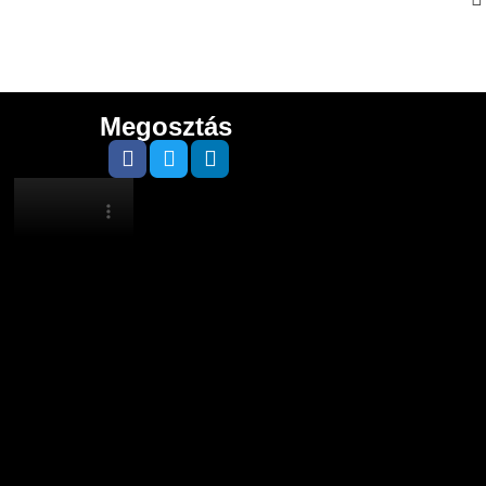
Megosztás
Google
5.0
Trustindex
5.0
Cusrev
5.0