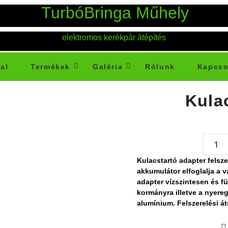
TurbóBringa Műhely
elektromos kerékpár átépítés
al
Termékek
Galéria
Rólunk
Kapcso
Kula
Kulacstartó adapter felsz
akkumulátor elfoglalja a v
adapter vízszintesen és f
kormányra illetve a nyereg
alumínium. Felszerelési á