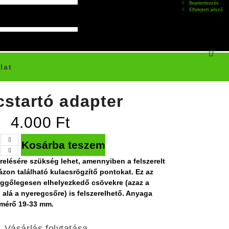
Bejelentkezés
Elfelejtett jelszó
lat
cstartó adapter
4.000
Ft
Kosárba teszem
erelésére szükség lehet, amennyiben a felszerelt
ázon található kulacsrögzítő pontokat. Ez az
üggőlegesen elhelyezkedő csövekre (azaz a
 alá a nyeregcsőre) is felszerelhető. Anyaga
tmérő 19-33 mm.
Vásárlás folytatása