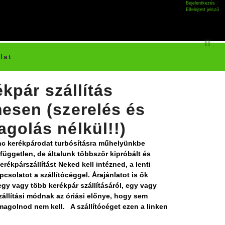
Bejelentkezés
Elfelejtett jelszó
lat
kpár szállítás
esen (szerelés és
golás nélkül!!)
c kerékpárodat turbósításra műhelyünkbe
 független, de általunk többször kipróbált és
kerékpárszállítást Neked kell intézned, a lenti
pcsolatot a szállítócéggel. Árajánlatot is ők
gy vagy több kerékpár szállításáról, egy vagy
zállítási módnak az óriási előnye, hogy sem
magolnod nem kell.
A szállítócéget ezen a linken