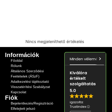
Nincs megjeleníthető értékelés
Információk
Minden vélemény
5.0
Főoldal
Rólunk
Általános Szerződési
Kiválóra
Feétételek (ÁSzF)
értékelt
Adatkezelési tájékoztató
szolgáltatás
Visszatérítési Szabályzat
5.0
Kapcsolat
Fiók
igazolta:
Bejelentkezés/Regisztráció
Trustindex
Elfelejtett jelszó