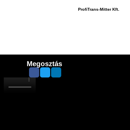
ProfiTrans-Mitter Kft.
Megosztás
Google
5.0
Trustindex
5.0
Cusrev
5.0