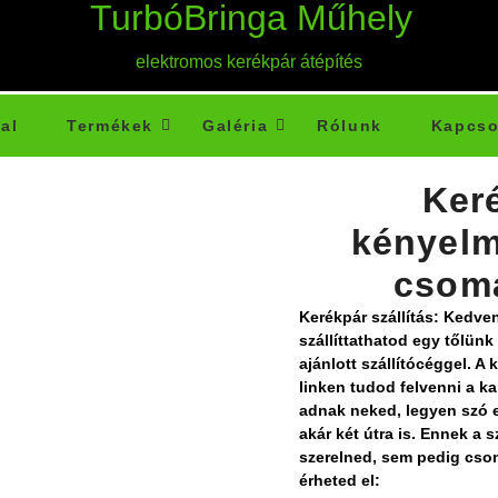
TurbóBringa Műhely
elektromos kerékpár átépítés
al
Termékek
Galéria
Rólunk
Kapcso
Keré
kényelm
csoma
Kerékpár szállítás:
Kedven
szállíttathatod egy tőlünk
ajánlott szállítócéggel. A 
linken tudod felvenni a ka
adnak neked, legyen szó e
akár két útra is.
Ennek a s
szerelned, sem pedig cso
érheted el: