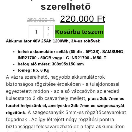
szerelhető
220.000
Ft
250.000
Ft
Kosárba teszem
Akkumulátor
48V 25Ah 1200Wh, 3A-es töltővel:
belső akkumulátor cellák (65 db - 5P13S): SAMSUNG
INR21700 - 50GB vagy LG INR21700 - M50LT
befoglaló méret: 368x95x156 mm
tömeg: kb. 6 Kg
A vázra szerelhető, nagyobb akkumulátorok
biztonságos rögzítése érdekében - a tulajdonossal
egyeztetett módon - az alsó vázcsövön az eredeti
kulacstartó 2 db csavarhely mellett,
plusz 2db 7mm-es
furatot helyezünk el, amelyekbe 2db 7mm-es szegecsanyát
. A szegecsanyák 5mm-es rögzítőcsavarokat
rögzítünk
fogadnak . Az így létrejött négy rögzítési pontra
biztonsággal felcsavarozható ez a fajta akkumulátor.