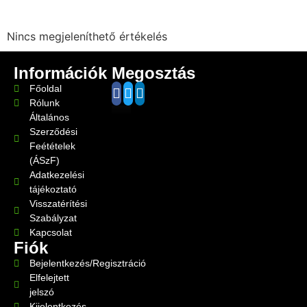
Nincs megjeleníthető értékelés
Információk
Megosztás
Főoldal
Rólunk
Általános
Szerződési
Feétételek
(ÁSzF)
Adatkezelési
tájékoztató
Visszatérítési
Szabályzat
Kapcsolat
Fiók
Bejelentkezés/Regisztráció
Elfelejtett
jelszó
Kijelentkezés