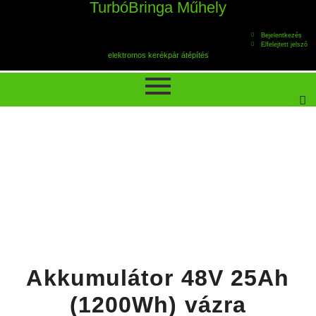
TurbóBringa Műhely
Bejelentkezés
Elfelejtett jelszó
elektromos kerékpár átépítés
Akkumulátor 48V 25Ah
(1200Wh) vázra