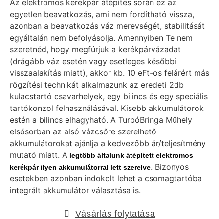
Az elektromos kerékpár átépítés során ez az
egyetlen beavatkozás, ami nem fordítható vissza,
azonban a beavatkozás váz merevségét, stabilitását
egyáltalán nem befolyásolja. Amennyiben Te nem
szeretnéd, hogy megfúrjuk a kerékpárvázadat
(drágább váz esetén vagy esetleges későbbi
visszaalakítás miatt), akkor kb. 10 eFt-os felárért más
rögzítési technikát alkalmazunk az eredeti 2db
kulacstartó csavarhelyek, egy bilincs és egy speciális
tartókonzol felhasználásával. Kisebb akkumulátorok
estén a bilincs elhagyható. A TurbóBringa Műhely
elsősorban az alsó vázcsőre szerelhető
akkumulátorokat ajánlja a kedvezőbb ár/teljesítmény
mutató miatt. A
legtöbb általunk átépített elektromos
. Bizonyos
kerékpár ilyen akkumulátorral lett szerelve
esetekben azonban indokolt lehet a csomagtartóba
integrált akkumulátor választása is.
Vásárlás folytatása