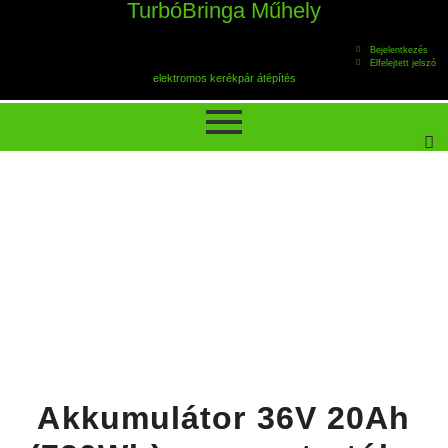
TurbóBringa Műhely
Bejelentkezés
Elfelejtett jelszó
elektromos kerékpár átépítés
Akkumulátor 36V 20Ah