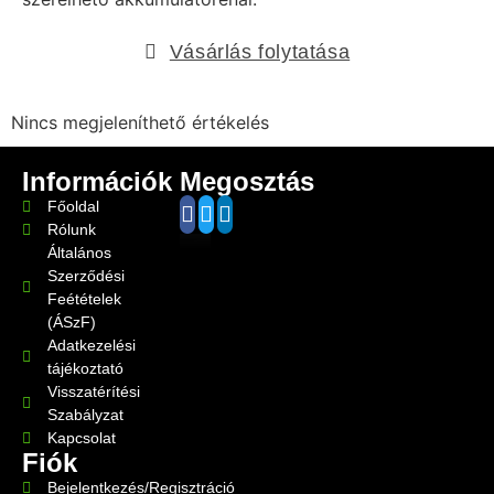
Vásárlás folytatása
Nincs megjeleníthető értékelés
Információk
Megosztás
Főoldal
Rólunk
Általános
Szerződési
Feétételek
(ÁSzF)
Adatkezelési
tájékoztató
Visszatérítési
Szabályzat
Kapcsolat
Fiók
Bejelentkezés/Regisztráció