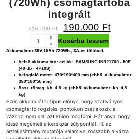
(720Wh) csomagtartóba
integrált
190.000
Ft
215.000
Ft
Kosárba teszem
Akkumulátor
36V 15Ah 720Wh , 3A-es töltővel:
belső akkumulátor cellák: SAMSUNG INR21700 - 50E
(40 db - 4P10S)
befoglaló méret: 470*190*400 mm (ebből akkumulátor:
390*160*50 mm)
össz. tömeg: kb. 4,8 kg (ebből akkumulátor: kb. 4,5
kg)
Ezen akkumulátor típus előnye, hogy szabványos
csomagtartó rögzítési pontokon csatlakozik a
vázhoz, nem kell azt külön megfúrni. Hátránya, hogy
kissé megemeli a kerékpár súlypontját, ill. az
ár/teljesítmény mutatója valamivel rosszabb a vázra
szerelhető akkumulátorénál.